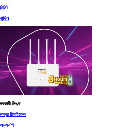
মিনিট
বান্ডিল
দরকারী লিঙ্ক
নম্বর রিসাইকেল
এমএনপি