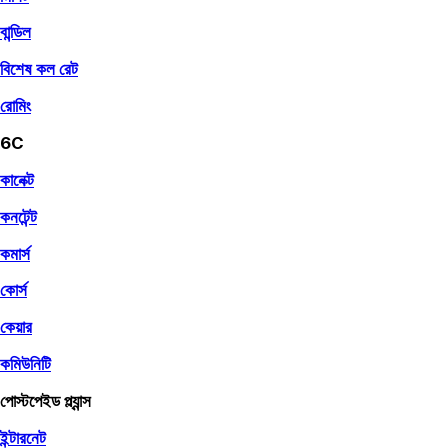
বান্ডিল
বিশেষ কল রেট
রোমিং
6C
কানেক্ট
কনটেন্ট
কমার্স
কোর্স
কেয়ার
কমিউনিটি
পোস্টপেইড প্ল্যান্স
ইন্টারনেট