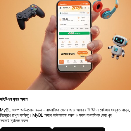
মাইবিএল সুপার অ্যাপ
MyBL অ্যাপ ডাউনলোড করুন – বাংলালিংক সেবার জন্য আপনার ডিজিটাল গেটওয়ে সংযুক্ত থাকুন,
নিয়ন্ত্রণে রাখুন সবকিছু। MyBL অ্যাপ ডাউনলোড করুন ও সকল বাংলালিংক সেবা খুব
সহজেই ম্যানেজ করুন