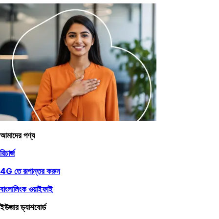
আমাদের পণ্য
রিচার্জ
4G তে রূপান্তর করুন
বাংলালিংক ওয়াইফাই
ইউজার ড্যাশবোর্ড