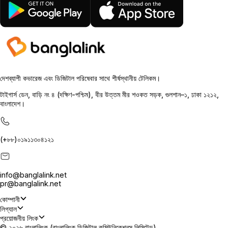
দেশব্যাপী কভারেজ এবং ডিজিটাল পরিষেবার সাথে শীর্ষস্থানীয় টেলিকম।
টাইগার্স ডেন, বাড়ি নং ৪ (দক্ষিণ-পশ্চিম), বীর উত্তম মীর শওকত সড়ক, গুলশান–১, ঢাকা ১২১২,
বাংলাদেশ।
(+৮৮)০১৯১১৩০৪১২১
info@banglalink.net
pr@banglalink.net
কোম্পানী
লিগ্যাল
প্রয়োজনীয় লিংক
© ২০২৬ বাংলালিংক (বাংলালিংক ডিজিটাল কমিউনিকেশনস লিমিটেড)