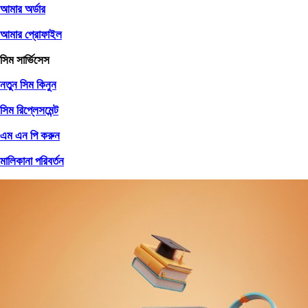
আমার অর্ডার
আমার প্রোফাইল
সিম সার্ভিসেস
নতুন সিম কিনুন
সিম রিপ্লেসমেন্ট
এম এন পি করুন
মালিকানা পরিবর্তন