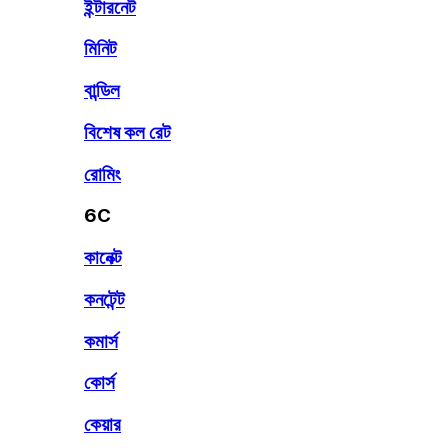
ইন্টারনেট
মিনিট
বান্ডিল
বিশেষ কল রেট
রোমিং
6C
কানেক্ট
কনটেন্ট
কমার্স
কোর্স
কেয়ার