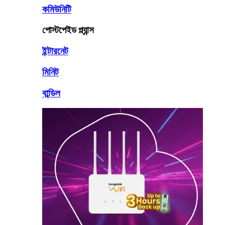
কমিউনিটি
পোস্টপেইড প্ল্যান্স
ইন্টারনেট
মিনিট
বান্ডিল