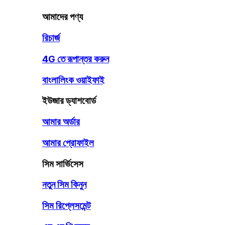
আমাদের পণ্য
রিচার্জ
4G তে রূপান্তর করুন
বাংলালিংক ওয়াইফাই
ইউজার ড্যাশবোর্ড
আমার অর্ডার
আমার প্রোফাইল
সিম সার্ভিসেস
নতুন সিম কিনুন
সিম রিপ্লেসমেন্ট