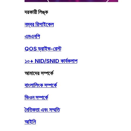
দরকারী লিঙ্ক
নম্বর রিসাইকেল
এমএনপি
QOS ড্রাইভ-রেস্ট
১০+ NID/SNID কার্যকলাপ
আমাদের সম্পর্কে
বাংলালিংক সম্পর্কে
ভিওন সম্পর্কে
নৈতিকতা এবং সম্মতি
আইনি