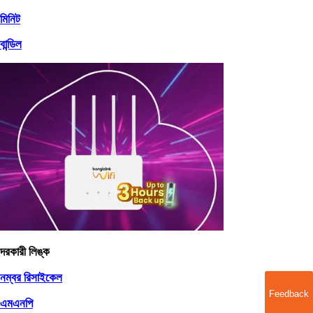
মিনিট
বান্ডিল
দরকারী লিঙ্ক
নম্বর রিসাইকেল
Feedback
এমএনপি