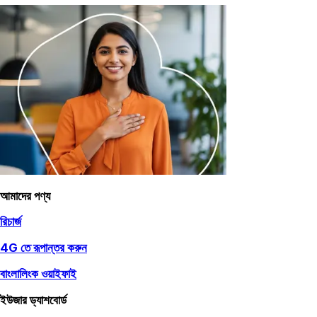
আমাদের পণ্য
রিচার্জ
4G তে রূপান্তর করুন
বাংলালিংক ওয়াইফাই
ইউজার ড্যাশবোর্ড