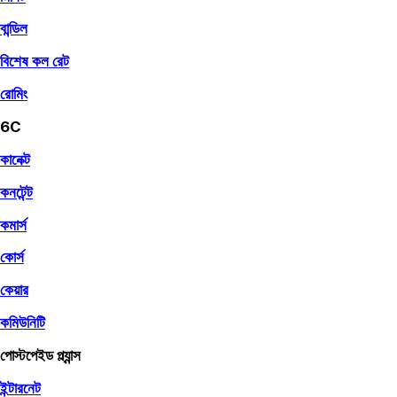
বান্ডিল
বিশেষ কল রেট
রোমিং
6C
কানেক্ট
কনটেন্ট
কমার্স
কোর্স
কেয়ার
কমিউনিটি
পোস্টপেইড প্ল্যান্স
ইন্টারনেট