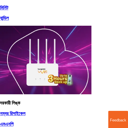
মিনিট
বান্ডিল
দরকারী লিঙ্ক
নম্বর রিসাইকেল
Feedback
এমএনপি