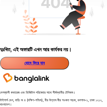
দুঃখিত, এই অফারটি এখন আর কার্যকর নয়।
হোমে ফিরে যান
দেশব্যাপী কভারেজ এবং ডিজিটাল পরিষেবার সাথে শীর্ষস্থানীয় টেলিকম।
টাইগার্স ডেন, বাড়ি নং ৪ (দক্ষিণ-পশ্চিম), বীর উত্তম মীর শওকত সড়ক, গুলশান–১, ঢাকা ১২১২,
বাংলাদেশ।