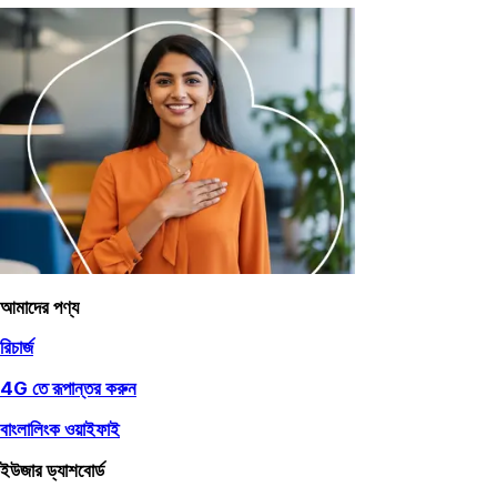
আমাদের পণ্য
রিচার্জ
4G তে রূপান্তর করুন
বাংলালিংক ওয়াইফাই
ইউজার ড্যাশবোর্ড