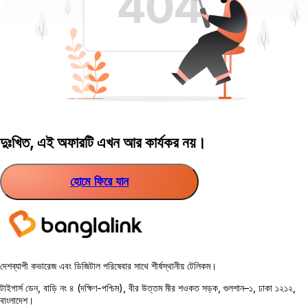
দুঃখিত, এই অফারটি এখন আর কার্যকর নয়।
হোমে ফিরে যান
দেশব্যাপী কভারেজ এবং ডিজিটাল পরিষেবার সাথে শীর্ষস্থানীয় টেলিকম।
টাইগার্স ডেন, বাড়ি নং ৪ (দক্ষিণ-পশ্চিম), বীর উত্তম মীর শওকত সড়ক, গুলশান–১, ঢাকা ১২১২,
বাংলাদেশ।