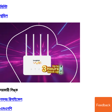
মিনিট
বান্ডিল
দরকারী লিঙ্ক
নম্বর রিসাইকেল
Feedback
এমএনপি