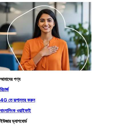
আমাদের পণ্য
রিচার্জ
4G তে রূপান্তর করুন
বাংলালিংক ওয়াইফাই
ইউজার ড্যাশবোর্ড