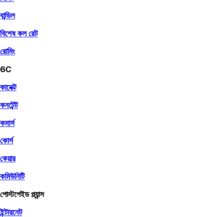
বান্ডিল
বিশেষ কল রেট
রোমিং
6C
কানেক্ট
কনটেন্ট
কমার্স
কোর্স
কেয়ার
কমিউনিটি
পোস্টপেইড প্ল্যান্স
ইন্টারনেট