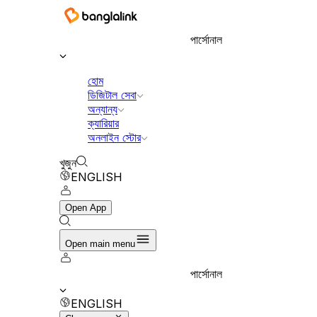
বাংলালিংক ডিজিটাল কমিউনিকেশনস লিমিটেড
পার্সোনাল
হোম
ডিজিটাল সেবা
অন্যান্য
ক্যারিয়ার
অনলাইন স্টোর
খুজুন
ENGLISH
Open App
Open main menu
পার্সোনাল
ENGLISH