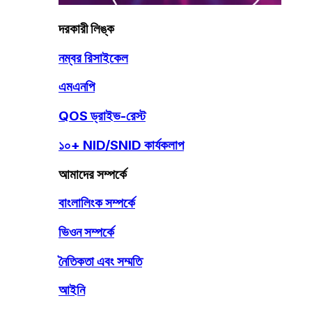
দরকারী লিঙ্ক
নম্বর রিসাইকেল
এমএনপি
QOS ড্রাইভ-রেস্ট
১০+ NID/SNID কার্যকলাপ
আমাদের সম্পর্কে
বাংলালিংক সম্পর্কে
ভিওন সম্পর্কে
নৈতিকতা এবং সম্মতি
আইনি