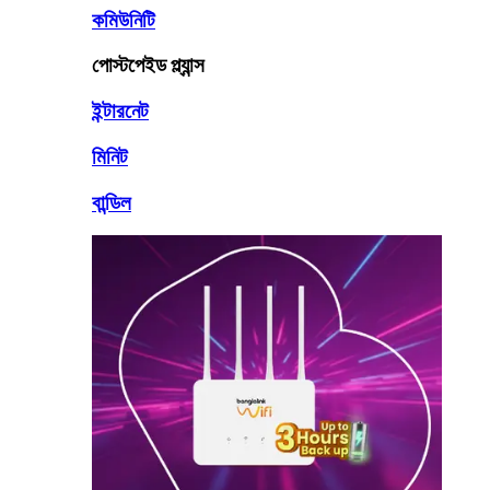
কমিউনিটি
পোস্টপেইড প্ল্যান্স
ইন্টারনেট
মিনিট
বান্ডিল