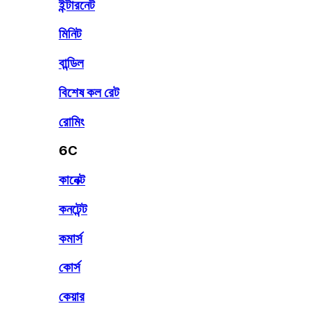
ইন্টারনেট
মিনিট
বান্ডিল
বিশেষ কল রেট
রোমিং
6C
কানেক্ট
কনটেন্ট
কমার্স
কোর্স
কেয়ার