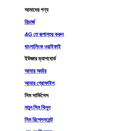
আমাদের পণ্য
রিচার্জ
4G তে রূপান্তর করুন
বাংলালিংক ওয়াইফাই
ইউজার ড্যাশবোর্ড
আমার অর্ডার
আমার প্রোফাইল
সিম সার্ভিসেস
নতুন সিম কিনুন
সিম রিপ্লেসমেন্ট