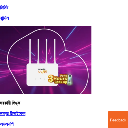
মিনিট
বান্ডিল
দরকারী লিঙ্ক
নম্বর রিসাইকেল
Feedback
এমএনপি