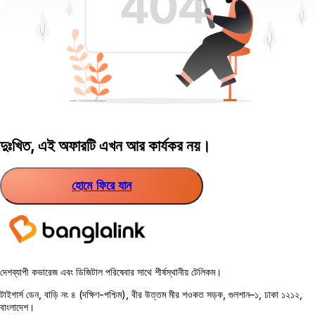
দুঃখিত, এই অফারটি এখন আর কার্যকর নয়।
হোমে ফিরে যান
দেশব্যাপী কভারেজ এবং ডিজিটাল পরিষেবার সাথে শীর্ষস্থানীয় টেলিকম।
টাইগার্স ডেন, বাড়ি নং ৪ (দক্ষিণ-পশ্চিম), বীর উত্তম মীর শওকত সড়ক, গুলশান–১, ঢাকা ১২১২,
বাংলাদেশ।