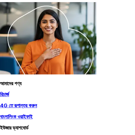
আমাদের পণ্য
রিচার্জ
4G তে রূপান্তর করুন
বাংলালিংক ওয়াইফাই
ইউজার ড্যাশবোর্ড