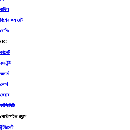
বান্ডিল
বিশেষ কল রেট
রোমিং
6C
কানেক্ট
কনটেন্ট
কমার্স
কোর্স
কেয়ার
কমিউনিটি
পোস্টপেইড প্ল্যান্স
ইন্টারনেট