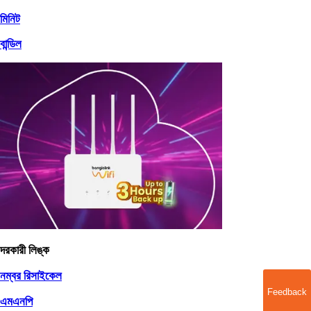
মিনিট
বান্ডিল
দরকারী লিঙ্ক
নম্বর রিসাইকেল
Feedback
এমএনপি