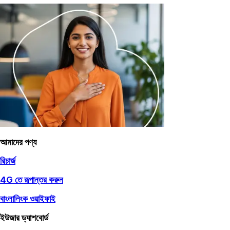
আমাদের পণ্য
রিচার্জ
4G তে রূপান্তর করুন
বাংলালিংক ওয়াইফাই
ইউজার ড্যাশবোর্ড