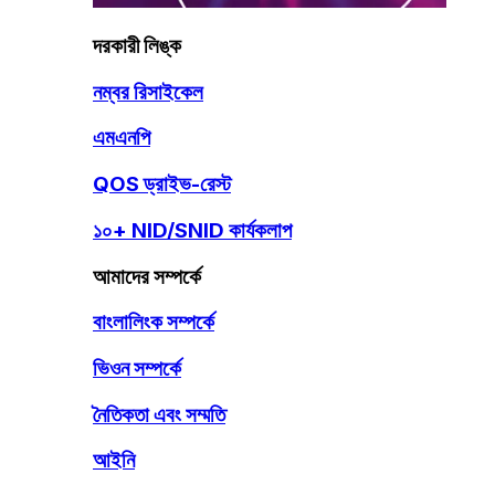
দরকারী লিঙ্ক
নম্বর রিসাইকেল
এমএনপি
QOS ড্রাইভ-রেস্ট
১০+ NID/SNID কার্যকলাপ
আমাদের সম্পর্কে
বাংলালিংক সম্পর্কে
ভিওন সম্পর্কে
নৈতিকতা এবং সম্মতি
আইনি