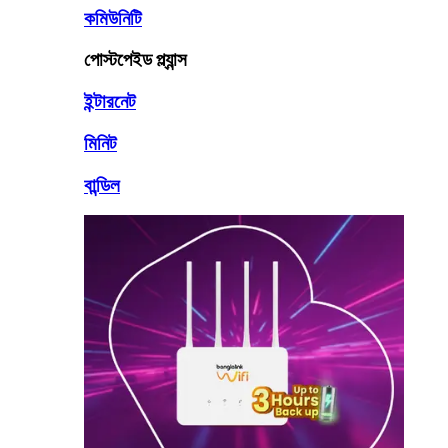
কমিউনিটি
পোস্টপেইড প্ল্যান্স
ইন্টারনেট
মিনিট
বান্ডিল