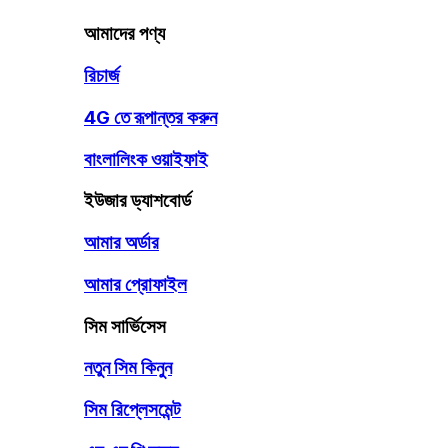
আমাদের পণ্য
রিচার্জ
4G তে রূপান্তর করুন
বাংলালিংক ওয়াইফাই
ইউজার ড্যাশবোর্ড
আমার অর্ডার
আমার প্রোফাইল
সিম সার্ভিসেস
নতুন সিম কিনুন
সিম রিপ্লেসমেন্ট