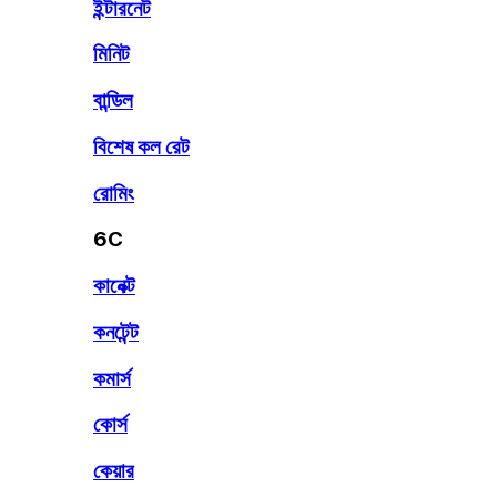
ইন্টারনেট
মিনিট
বান্ডিল
বিশেষ কল রেট
রোমিং
6C
কানেক্ট
কনটেন্ট
কমার্স
কোর্স
কেয়ার