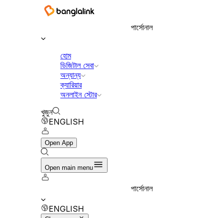
বাংলালিংক ডিজিটাল কমিউনিকেশনস লিমিটেড
পার্সোনাল
হোম
ডিজিটাল সেবা
অন্যান্য
ক্যারিয়ার
অনলাইন স্টোর
খুজুন
ENGLISH
Open App
Open main menu
পার্সোনাল
ENGLISH