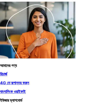
আমাদের পণ্য
রিচার্জ
4G তে রূপান্তর করুন
বাংলালিংক ওয়াইফাই
ইউজার ড্যাশবোর্ড