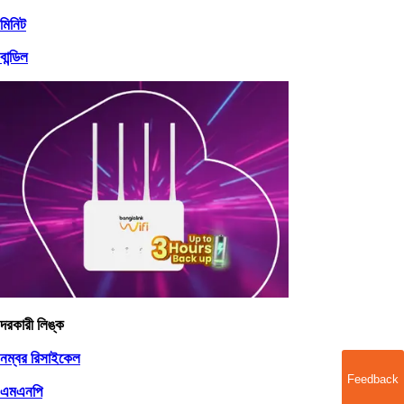
মিনিট
বান্ডিল
দরকারী লিঙ্ক
নম্বর রিসাইকেল
Feedback
এমএনপি