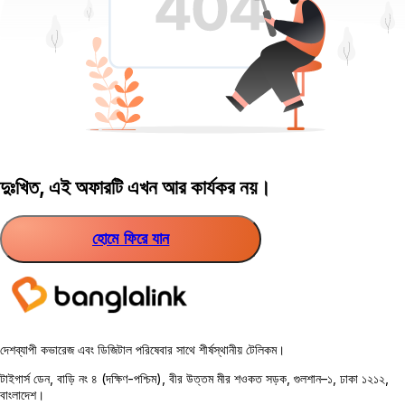
দুঃখিত, এই অফারটি এখন আর কার্যকর নয়।
হোমে ফিরে যান
দেশব্যাপী কভারেজ এবং ডিজিটাল পরিষেবার সাথে শীর্ষস্থানীয় টেলিকম।
টাইগার্স ডেন, বাড়ি নং ৪ (দক্ষিণ-পশ্চিম), বীর উত্তম মীর শওকত সড়ক, গুলশান–১, ঢাকা ১২১২,
বাংলাদেশ।