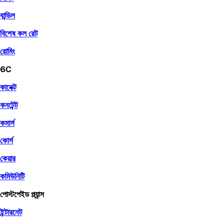
বান্ডিল
বিশেষ কল রেট
রোমিং
6C
কানেক্ট
কনটেন্ট
কমার্স
কোর্স
কেয়ার
কমিউনিটি
পোস্টপেইড প্ল্যান্স
ইন্টারনেট