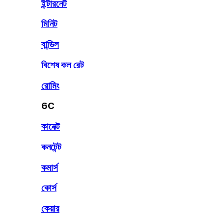
ইন্টারনেট
মিনিট
বান্ডিল
বিশেষ কল রেট
রোমিং
6C
কানেক্ট
কনটেন্ট
কমার্স
কোর্স
কেয়ার