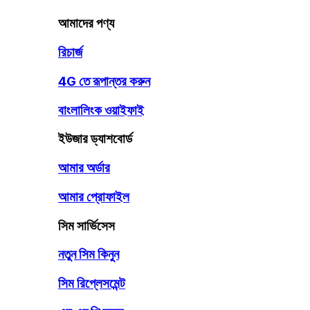
আমাদের পণ্য
রিচার্জ
4G তে রূপান্তর করুন
বাংলালিংক ওয়াইফাই
ইউজার ড্যাশবোর্ড
আমার অর্ডার
আমার প্রোফাইল
সিম সার্ভিসেস
নতুন সিম কিনুন
সিম রিপ্লেসমেন্ট