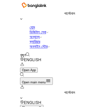
বাংলালিংক ডিজিটাল কমিউনিকেশনস লিমিটেড
পার্সোনাল
হোম
ডিজিটাল সেবা
অন্যান্য
ক্যারিয়ার
অনলাইন স্টোর
খুজুন
ENGLISH
Open App
Open main menu
পার্সোনাল
ENGLISH