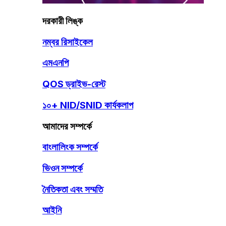
দরকারী লিঙ্ক
নম্বর রিসাইকেল
এমএনপি
QOS ড্রাইভ-রেস্ট
১০+ NID/SNID কার্যকলাপ
আমাদের সম্পর্কে
বাংলালিংক সম্পর্কে
ভিওন সম্পর্কে
নৈতিকতা এবং সম্মতি
আইনি