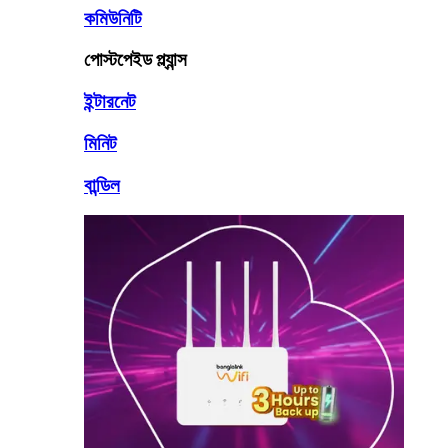
কমিউনিটি
পোস্টপেইড প্ল্যান্স
ইন্টারনেট
মিনিট
বান্ডিল