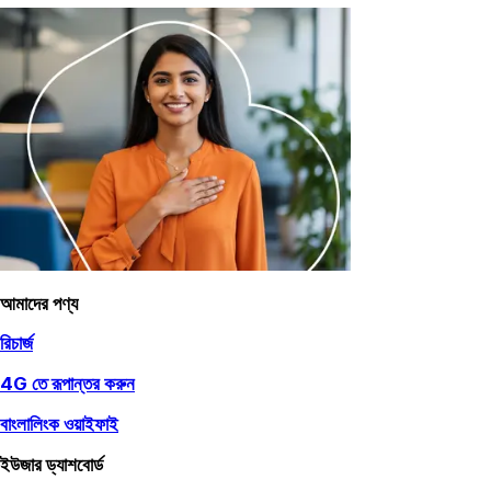
আমাদের পণ্য
রিচার্জ
4G তে রূপান্তর করুন
বাংলালিংক ওয়াইফাই
ইউজার ড্যাশবোর্ড