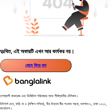
দুঃখিত, এই অফারটি এখন আর কার্যকর নয়।
হোমে ফিরে যান
দেশব্যাপী কভারেজ এবং ডিজিটাল পরিষেবার সাথে শীর্ষস্থানীয় টেলিকম।
টাইগার্স ডেন, বাড়ি নং ৪ (দক্ষিণ-পশ্চিম), বীর উত্তম মীর শওকত সড়ক, গুলশান–১, ঢাকা ১২১২,
বাংলাদেশ।