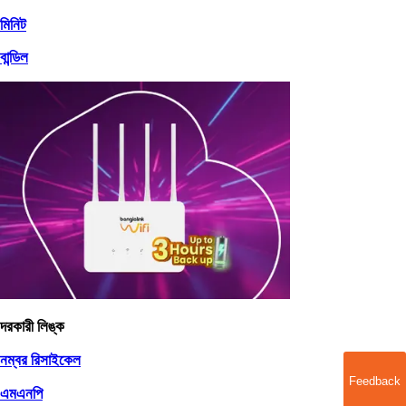
মিনিট
বান্ডিল
দরকারী লিঙ্ক
নম্বর রিসাইকেল
Feedback
এমএনপি