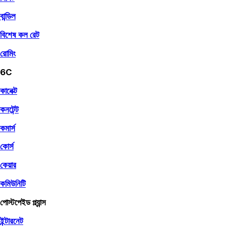
বান্ডিল
বিশেষ কল রেট
রোমিং
6C
কানেক্ট
কনটেন্ট
কমার্স
কোর্স
কেয়ার
কমিউনিটি
পোস্টপেইড প্ল্যান্স
ইন্টারনেট