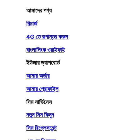
আমাদের পণ্য
রিচার্জ
4G তে রূপান্তর করুন
বাংলালিংক ওয়াইফাই
ইউজার ড্যাশবোর্ড
আমার অর্ডার
আমার প্রোফাইল
সিম সার্ভিসেস
নতুন সিম কিনুন
সিম রিপ্লেসমেন্ট