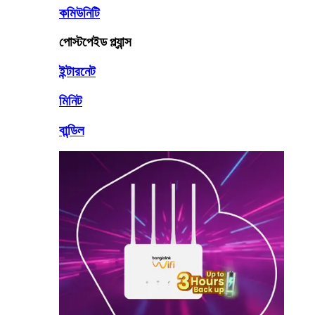
কমিউনিটি
পোস্টপেইড প্ল্যান্স
ইন্টারনেট
মিনিট
বান্ডিল