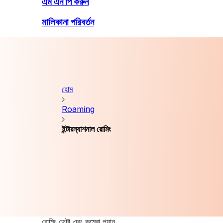
এম এন পি করুন
মালিকানা পরিবর্তন
হোম
Roaming
ইন্টারন্যাশনাল রোমিং
রোমিং ডেটা এবং কম্বো প্ল্যান